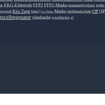
EKG-Elektrode
FFP2
FFP2-Maske
he
granatapfel-elixier
größe
Kin-Tape
OP
Maske
OP
noverall
kittel
l
nitrilhandschuhe
Los Deline
rtzcellregenator
vlieshaube
wischtücher
xl