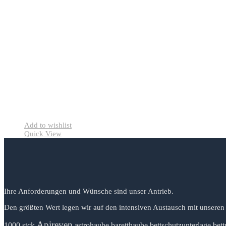
Add to wishlist
Quick View
Ihre Anforderungen und Wünsche sind unser Antrieb.
Den größten Wert legen wir auf den intensiven Austausch mit unseren
Apireven
1000 stck
astrohaube
baretthaube
bettschutzunterlage
bett