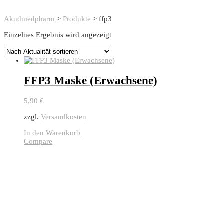
Akudmedpharm
>
Produkte
>
ffp3
Einzelnes Ergebnis wird angezeigt
FFP3 Maske (Erwachsene)
5,90
€
zzgl.
Versandkosten
In den Warenkorb
Compare