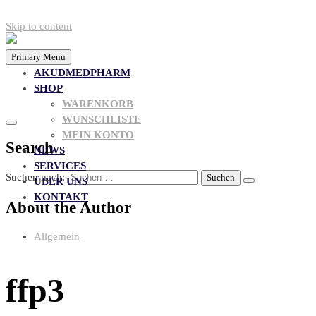
Skip to content
Primary Menu
AKUDMEDPHARM
SHOP
WARENKORB
WUNSCHLISTE
MEIN KONTO
Search
NEWS
SERVICES
Suchen nach:
ÜBER UNS
KONTAKT
About the Author
Allgemein
ffp3