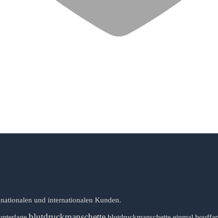
 nationalen und internationalen Kunden.
blutdruckmanschette
unterlage
blutdruckmanschette einmal
bouffa