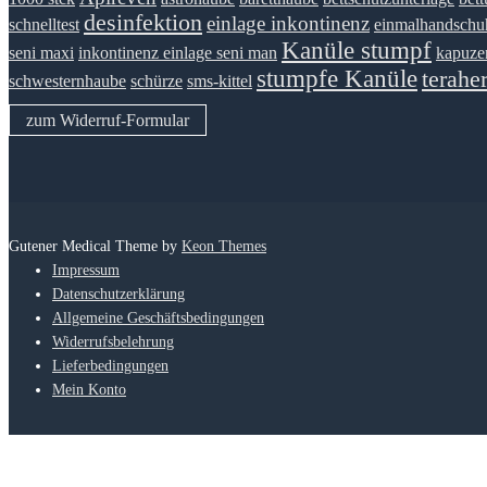
desinfektion
einlage inkontinenz
schnelltest
einmalhandschu
Kanüle stumpf
seni maxi
inkontinenz einlage seni man
kapuze
stumpfe Kanüle
terahe
schwesternhaube
schürze
sms-kittel
zum Widerruf-Formular
Gutener Medical Theme by
Keon Themes
Impressum
Datenschutzerklärung
Allgemeine Geschäftsbedingungen
Widerrufsbelehrung
Lieferbedingungen
Mein Konto