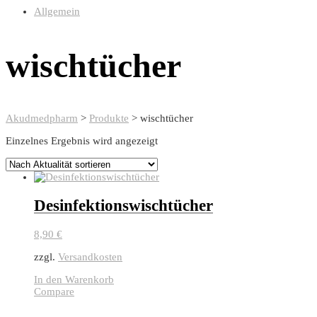
Allgemein
wischtücher
Akudmedpharm
>
Produkte
>
wischtücher
Einzelnes Ergebnis wird angezeigt
Desinfektionswischtücher
8,90
€
zzgl.
Versandkosten
In den Warenkorb
Compare