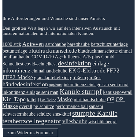
Ihre Anforderungen und Wünsche sind unser Antrieb.
Den größten Wert legen wir auf den intensiven Austausch mit
unseren nationalen und internationalen Kunden.
Apireven
1000 stck
astrohaube
baretthaube
bettschutzunterlage
blutdruckmanschette
bettunterlage
blutdruckmanschette einmal
bouffanthaube
COVID-19 Ag+Influenza A/B plus Combi
desinfektion
einlage
Schnelltest
covid-schnelltest
inkontinenz
EKG-Elektrode
FFP2
einmalhandschuhe
FFP2-Maske
granatapfel-elixier
größe m
größe s
händedesinfektion
inkontinenz einlage san seni maxi
implantat
Kanüle stumpf
inkontinenz einlage seni man
kapuzenoverall
Kin-Tape
OP
Maske
OP-
kittel
l
nitrilhandschuhe
Los Deline
Maske
overall
pe-schürze
performance ball
sanseni
stumpfe Kanüle
schwesternhaube
schürze
sms-kittel
terahertzcellregenator
vlieshaube
wischtücher
xl
zum Widerruf-Formular