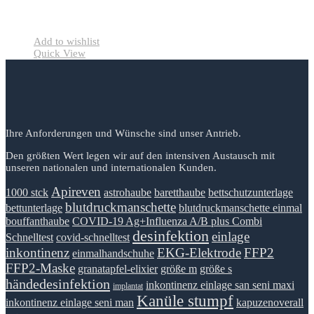
Add to wishlist
Quick View
Ihre Anforderungen und Wünsche sind unser Antrieb.
Den größten Wert legen wir auf den intensiven Austausch mit
unseren nationalen und internationalen Kunden.
Apireven
1000 stck
astrohaube
baretthaube
bettschutzunterlage
blutdruckmanschette
bettunterlage
blutdruckmanschette einmal
bouffanthaube
COVID-19 Ag+Influenza A/B plus Combi
desinfektion
einlage
Schnelltest
covid-schnelltest
inkontinenz
EKG-Elektrode
FFP2
einmalhandschuhe
FFP2-Maske
granatapfel-elixier
größe m
größe s
händedesinfektion
inkontinenz einlage san seni maxi
implantat
Kanüle stumpf
inkontinenz einlage seni man
kapuzenoverall