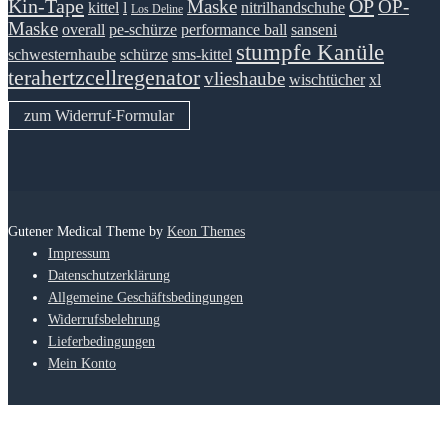
Kin-Tape
OP
Maske
OP-
kittel
l
nitrilhandschuhe
Los Deline
Maske
overall
pe-schürze
performance ball
sanseni
stumpfe Kanüle
schwesternhaube
schürze
sms-kittel
terahertzcellregenator
vlieshaube
wischtücher
xl
zum Widerruf-Formular
Gutener Medical Theme by
Keon Themes
Impressum
Datenschutzerklärung
Allgemeine Geschäftsbedingungen
Widerrufsbelehrung
Lieferbedingungen
Mein Konto