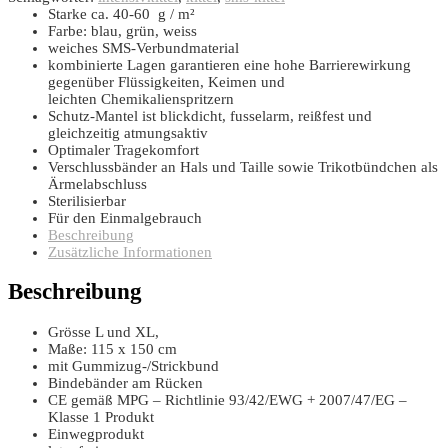
Starke ca. 40-60 g / m²
Farbe: blau, grün, weiss
weiches SMS-Verbundmaterial
kombinierte Lagen garantieren eine hohe Barrierewirkung
gegenüber Flüssigkeiten, Keimen und
leichten Chemikalienspritzern
Schutz-Mantel ist blickdicht, fusselarm, reißfest und
gleichzeitig atmungsaktiv
Optimaler Tragekomfort
Verschlussbänder an Hals und Taille sowie Trikotbündchen als
Ärmelabschluss
Sterilisierbar
Für den Einmalgebrauch
Beschreibung
Zusätzliche Informationen
Beschreibung
Grösse L und XL,
Maße: 115 x 150 cm
mit Gummizug-/Strickbund
Bindebänder am Rücken
CE gemäß MPG – Richtlinie 93/42/EWG + 2007/47/EG –
Klasse 1 Produkt
Einwegprodukt