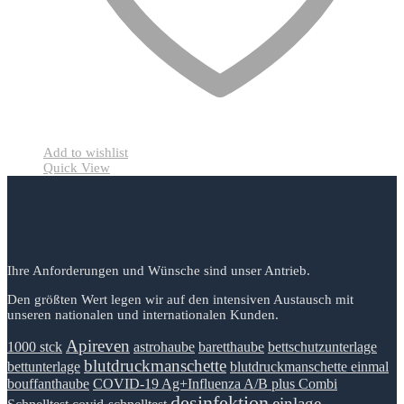
Add to wishlist
Quick View
Ihre Anforderungen und Wünsche sind unser Antrieb.
Den größten Wert legen wir auf den intensiven Austausch mit
unseren nationalen und internationalen Kunden.
Apireven
1000 stck
astrohaube
baretthaube
bettschutzunterlage
blutdruckmanschette
bettunterlage
blutdruckmanschette einmal
bouffanthaube
COVID-19 Ag+Influenza A/B plus Combi
desinfektion
einlage