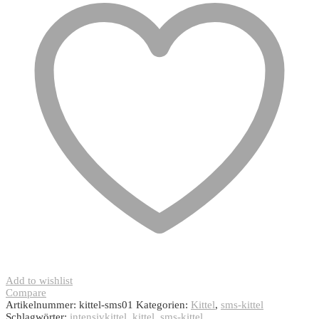
Add to wishlist
Compare
Artikelnummer:
kittel-sms01
Kategorien:
Kittel
,
sms-kittel
Schlagwörter:
intensivkittel
,
kittel
,
sms-kittel