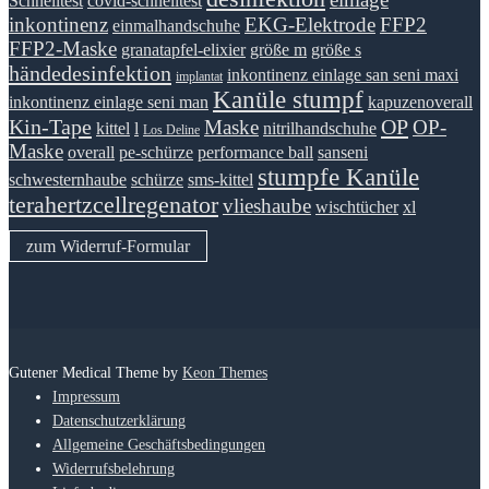
Schnelltest
covid-schnelltest
inkontinenz
EKG-Elektrode
FFP2
einmalhandschuhe
FFP2-Maske
granatapfel-elixier
größe m
größe s
händedesinfektion
inkontinenz einlage san seni maxi
implantat
Kanüle stumpf
inkontinenz einlage seni man
kapuzenoverall
Kin-Tape
OP
Maske
OP-
kittel
l
nitrilhandschuhe
Los Deline
Maske
overall
pe-schürze
performance ball
sanseni
stumpfe Kanüle
schwesternhaube
schürze
sms-kittel
terahertzcellregenator
vlieshaube
wischtücher
xl
zum Widerruf-Formular
Gutener Medical Theme by
Keon Themes
Impressum
Datenschutzerklärung
Allgemeine Geschäftsbedingungen
Widerrufsbelehrung