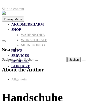
Skip to content
Primary Menu
AKUDMEDPHARM
SHOP
WARENKORB
WUNSCHLISTE
MEIN KONTO
Search
NEWS
SERVICES
Suchen nach:
ÜBER UNS
KONTAKT
About the Author
Allgemein
Handschuhe