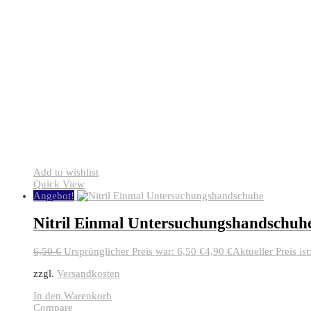
Add to wishlist
Quick View
Angebot!
Nitril Einmal Untersuchungshandschuh
6,50
€
Ursprünglicher Preis war: 6,50 €
4,90
€
Aktueller Preis ist
zzgl.
Versandkosten
In den Warenkorb
Compare