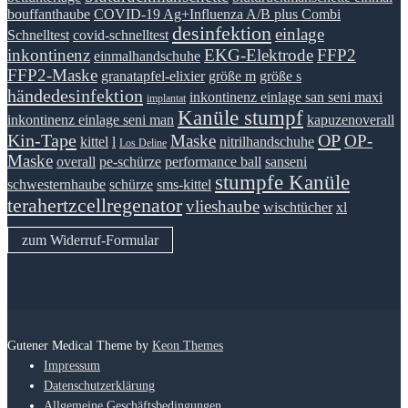
bouffanthaube
COVID-19 Ag+Influenza A/B plus Combi
desinfektion
einlage
Schnelltest
covid-schnelltest
inkontinenz
EKG-Elektrode
FFP2
einmalhandschuhe
FFP2-Maske
granatapfel-elixier
größe m
größe s
händedesinfektion
inkontinenz einlage san seni maxi
implantat
Kanüle stumpf
inkontinenz einlage seni man
kapuzenoverall
Kin-Tape
OP
Maske
OP-
kittel
l
nitrilhandschuhe
Los Deline
Maske
overall
pe-schürze
performance ball
sanseni
stumpfe Kanüle
schwesternhaube
schürze
sms-kittel
terahertzcellregenator
vlieshaube
wischtücher
xl
zum Widerruf-Formular
Gutener Medical Theme by
Keon Themes
Impressum
Datenschutzerklärung
Allgemeine Geschäftsbedingungen