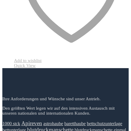
Add to wishlist
Quick View
Ihre Anforderungen und Wünsche sind unser Antrieb.
Den größten Wert legen wir auf den intensiven Austausch mit
unseren nationalen und internationalen Kunden.
Apireven
1000 stck
astrohaube
baretthaube
bettschutzunterlage
blutdruckmanschette
bettunterlage
blutdruckmanschette einmal